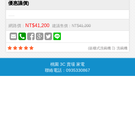
優惠議價)
.....
NT$41,200
網路價：
建議售價：NT$
41,200
(
嵌櫃式洗碗機 
)
洗碗機
桃園 3C 賣場 家電
商品總覽
請由此進入
聯絡電話：0935330867