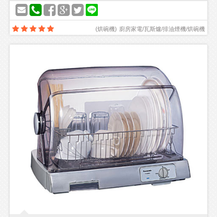
(
烘碗機
)
廚房家電/瓦斯爐/排油煙機/烘碗機