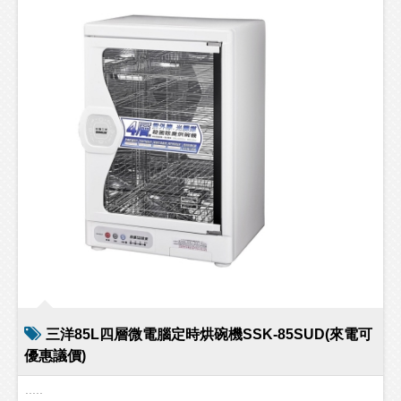
三洋85L四層微電腦定時烘碗機SSK-85SUD(來電可
優惠議價)
.....