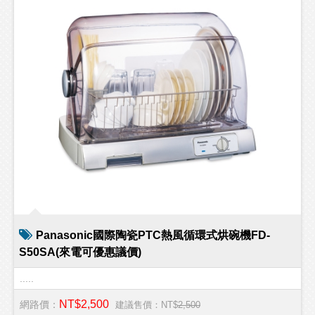
Panasonic國際陶瓷PTC熱風循環式烘碗機FD-
S50SA(來電可優惠議價)
.....
NT$2,500
網路價：
建議售價：NT$
2,500