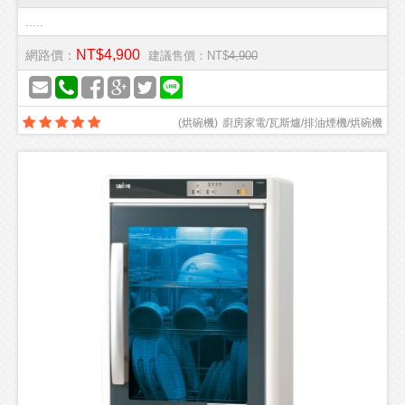
.....
NT$4,900
網路價：
建議售價：NT$
4,900
(
烘碗機
)
廚房家電/瓦斯爐/排油煙機/烘碗機