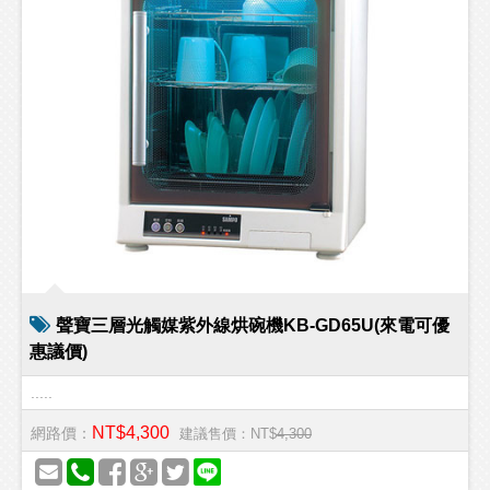
聲寶三層光觸媒紫外線烘碗機KB-GD65U(來電可優
惠議價)
.....
NT$4,300
網路價：
建議售價：NT$
4,300