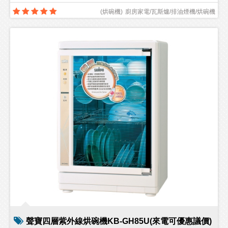
(
烘碗機
)
廚房家電/瓦斯爐/排油煙機/烘碗機
聲寶四層紫外線烘碗機KB-GH85U(來電可優惠議價)