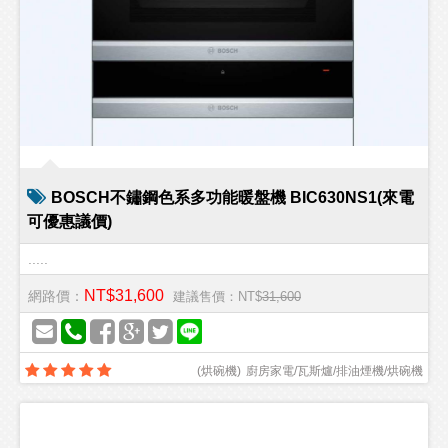
BOSCH不鏽鋼色系多功能暖盤機 BIC630NS1(來電
可優惠議價)
.....
NT$31,600
網路價：
建議售價：NT$
31,600
(
烘碗機
)
廚房家電/瓦斯爐/排油煙機/烘碗機