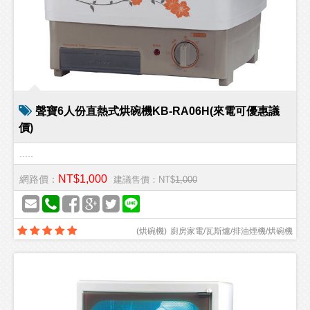
聲寶6人份直熱式烘碗機KB-RA06H(來電可優惠議
價)
.....
NT$1,000
網路價：
建議售價：NT$
1,000
(
烘碗機
)
廚房家電/瓦斯爐/排油煙機/烘碗機