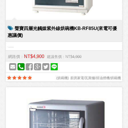
聲寶四層光觸媒紫外線烘碗機KB-RF85U(來電可優
惠議價)
.....
NT$4,900
網路價：
建議售價：NT$
4,900
(
烘碗機
)
廚房家電/瓦斯爐/排油煙機/烘碗機