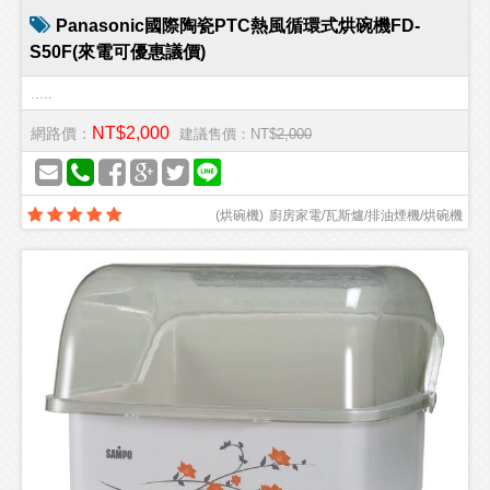
Panasonic國際陶瓷PTC熱風循環式烘碗機FD-
S50F(來電可優惠議價)
.....
NT$2,000
網路價：
建議售價：NT$
2,000
(
烘碗機
)
廚房家電/瓦斯爐/排油煙機/烘碗機