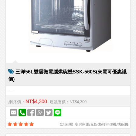
三洋56L雙層微電腦烘碗機SSK-560S(來電可優惠議
價)
.....
NT$4,300
網路價：
建議售價：NT$
4,300
(
烘碗機
)
廚房家電/瓦斯爐/排油煙機/烘碗機