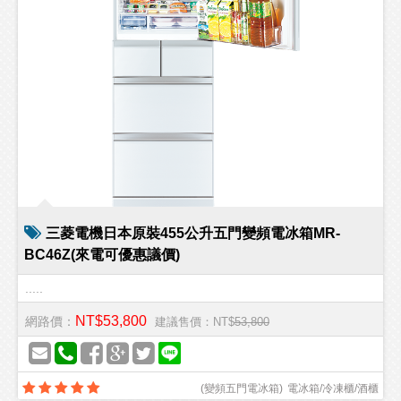
三菱電機日本原裝455公升五門變頻電冰箱MR-
BC46Z(來電可優惠議價)
.....
NT$53,800
網路價：
建議售價：NT$
53,800
(
變頻五門電冰箱
)
電冰箱/冷凍櫃/酒櫃