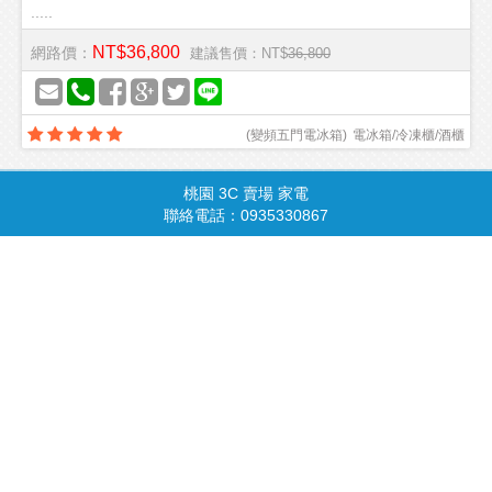
.....
NT$36,800
網路價：
建議售價：NT$
36,800
(
變頻五門電冰箱
)
電冰箱/冷凍櫃/酒櫃
桃園 3C 賣場 家電
商品總覽
請由此進入
聯絡電話：0935330867