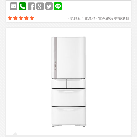
(
變頻五門電冰箱
)
電冰箱/冷凍櫃/酒櫃