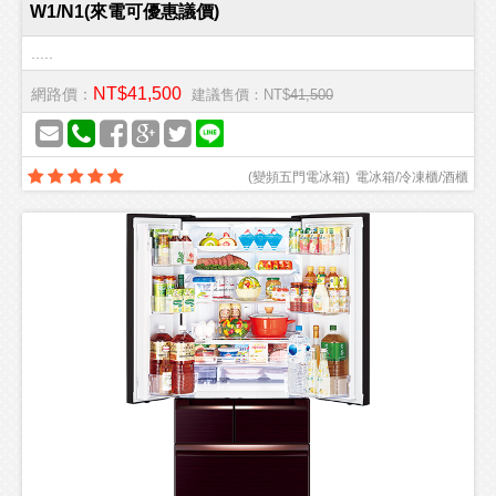
W1/N1(來電可優惠議價)
.....
NT$41,500
網路價：
建議售價：NT$
41,500
(
變頻五門電冰箱
)
電冰箱/冷凍櫃/酒櫃