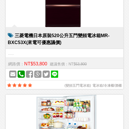
三菱電機日本原裝520公升五門變頻電冰箱MR-
BXC53X(來電可優惠議價)
.....
NT$53,800
網路價：
建議售價：NT$
53,800
(
變頻五門電冰箱
)
電冰箱/冷凍櫃/酒櫃