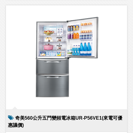
奇美560公升五門變頻電冰箱UR-P56VE1(來電可優
惠議價)