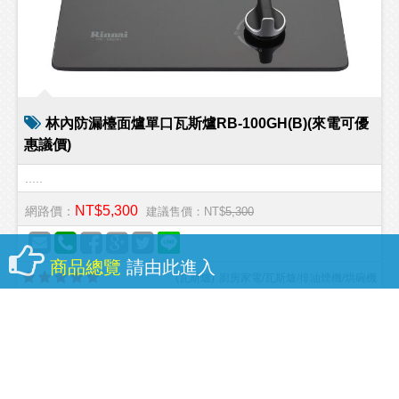
林內防漏檯面爐單口瓦斯爐RB-100GH(B)(來電可優
惠議價)
.....
NT$5,300
網路價：
建議售價：NT$
5,300
商品總覽
請由此進入
(
瓦斯爐
)
廚房家電/瓦斯爐/排油煙機/烘碗機