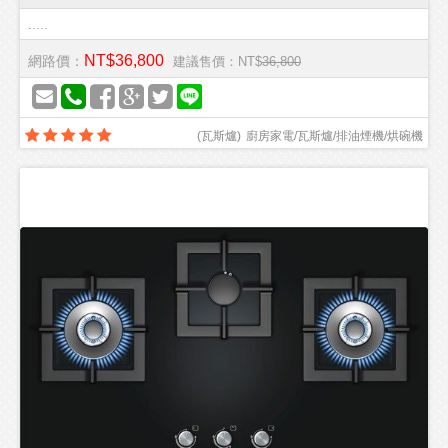
.....
NT$36,800
網路價：
建議售價：NT$
36,800
(
瓦斯爐
)
廚房家電/瓦斯爐/排油煙機/烘碗機