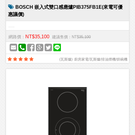
BOSCH 嵌入式雙口感應爐PIB375FB1E(來電可優
惠議價)
.....
NT$35,100
網路價：
建議售價：NT$
35,100
(
瓦斯爐
)
廚房家電/瓦斯爐/排油煙機/烘碗機