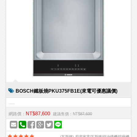
BOSCH鐵板燒PKU375FB1E(來電可優惠議價)
.....
NT$87,600
網路價：
建議售價：NT$
87,600
(
瓦斯爐
)
廚房家電/瓦斯爐/排油煙機/烘碗機