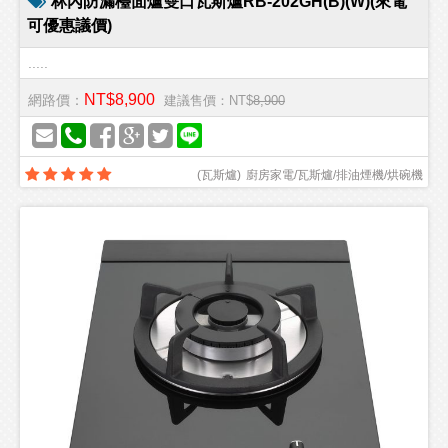
林內防漏檯面爐雙口瓦斯爐RB-202GH(B)(W)(來電
可優惠議價)
.....
NT$8,900
網路價：
建議售價：NT$
8,900
(
瓦斯爐
)
廚房家電/瓦斯爐/排油煙機/烘碗機