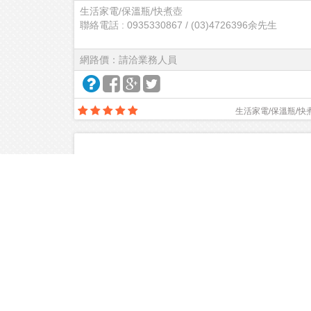
生活家電/保溫瓶/快煮壺
聯絡電話 : 0935330867 / (03)4726396余先生
網路價：請洽業務人員
生活家電/保溫瓶/快