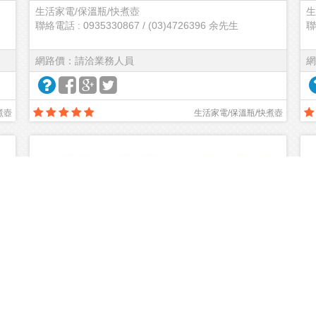
生活家電/保溫瓶/快煮壺
生
聯絡電話 : 0935330867 / (03)4726396 余先生
聯
網路價：請洽業務人員
網
煮壺
生活家電/保溫瓶/快煮壺