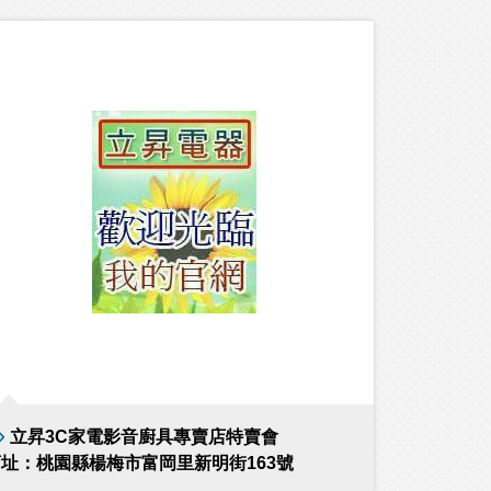
立昇3C家電影音廚具專賣店特賣會
址：桃園縣楊梅市富岡里新明街163號