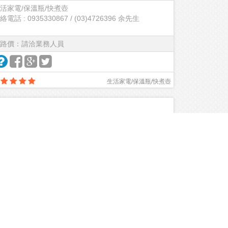
活家電/保溫瓶/快煮壺
絡電話 : 0935330867 / (03)4726396 余先生
路價：請洽業務人員
生活家電/保溫瓶/快煮壺