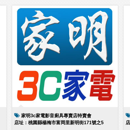
家明3c家電影音廚具專賣店特賣會
店址：桃園縣楊梅市富岡里新明街171號之5
店