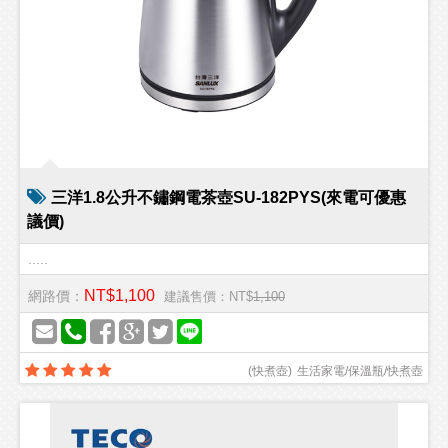
三洋1.8公升不鏽鋼電茶壺SU-182PYS(來電可優惠
議價)
.....
NT$1,100
網路價：
建議售價：NT$
1,100
(
快煮壺
)
生活家電/保溫瓶/快煮壺