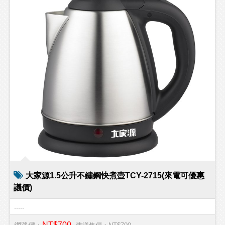
大家源1.5公升不鏽鋼快煮壺TCY-2715(來電可優惠
議價)
.....
NT$700