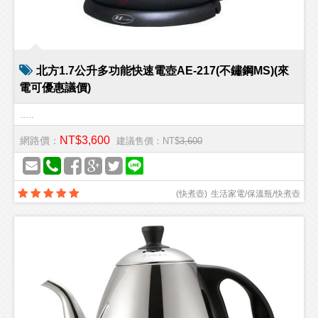
北方1.7公升多功能快速電壺AE-217(不鏽鋼MS)(來
電可優惠議價)
.....
NT$3,600
網路價：
建議售價：NT$
3,600
(
快煮壺
)
生活家電/保溫瓶/快煮壺