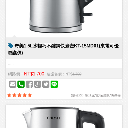
奇美1.5L水輕巧不鏽鋼快煮壺KT-15MD01(來電可優
惠議價)
.....
NT$1,700
網路價：
建議售價：NT$
1,700
(
快煮壺
)
生活家電/保溫瓶/快煮壺