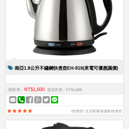
南亞1.8公升不鏽鋼快煮壺EH-918(來電可優惠議價)
.....
NT$1,600
網路價：
建議售價：NT$
1,600
(
快煮壺
)
生活家電/保溫瓶/快煮壺