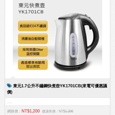
東元1.7公升不鏽鋼快煮壺YK1701CB(來電可優惠議
價)
.....
NT$1,200
網路價：
建議售價：NT$
1,200