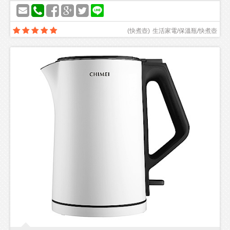
(
快煮壺
)
生活家電/保溫瓶/快煮壺