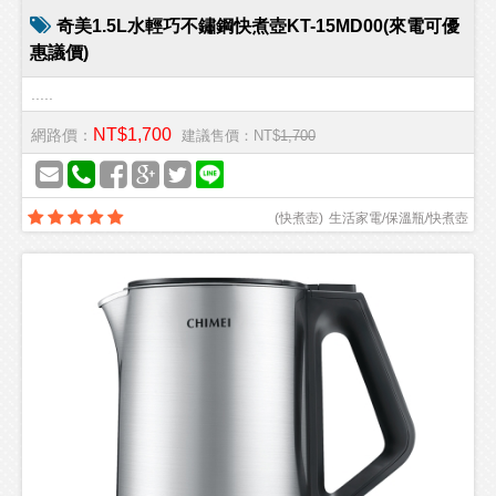
奇美1.5L水輕巧不鏽鋼快煮壺KT-15MD00(來電可優
惠議價)
.....
NT$1,700
網路價：
建議售價：NT$
1,700
(
快煮壺
)
生活家電/保溫瓶/快煮壺