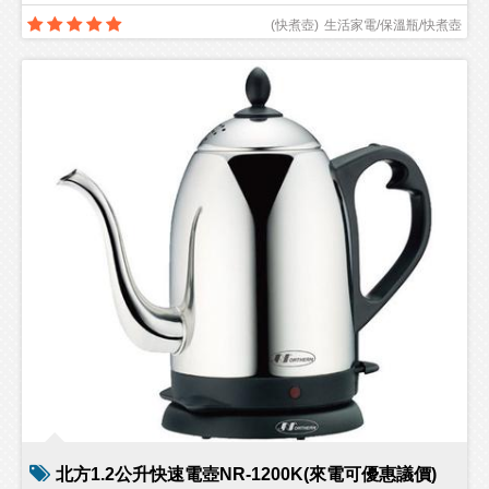
(
快煮壺
)
生活家電/保溫瓶/快煮壺
北方1.2公升快速電壺NR-1200K(來電可優惠議價)