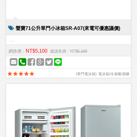
聲寶71公升單門小冰箱SR-A07(來電可優惠議價)
.....
NT$5,100
網路價：
建議售價：NT$
5,100
(
單門電冰箱
)
電冰箱/冷凍櫃/酒櫃