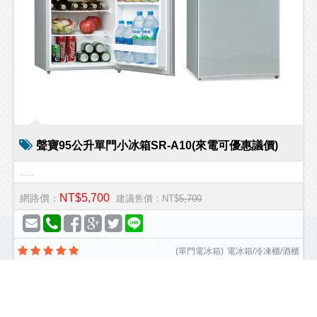
聲寶95公升單門小冰箱SR-A10(來電可優惠議價)
.....
NT$5,700
網路價：
建議售價：NT$
5,700
商品總覽
請由此進入
(
單門電冰箱
)
電冰箱/冷凍櫃/酒櫃