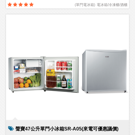
(
單門電冰箱
)
電冰箱/冷凍櫃/酒櫃
聲寶47公升單門小冰箱SR-A05(來電可優惠議價)