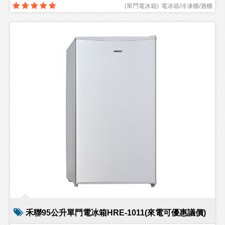
(
單門電冰箱
)
電冰箱/冷凍櫃/酒櫃
禾聯95公升單門電冰箱HRE-1011(來電可優惠議價)