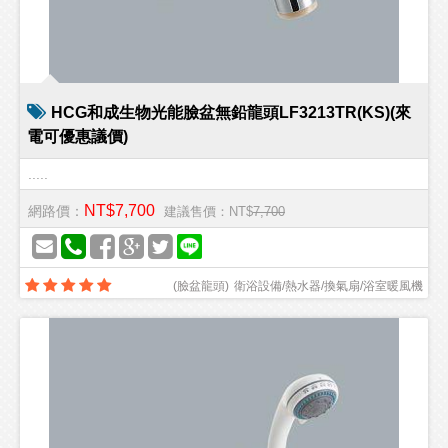
HCG和成生物光能臉盆無鉛龍頭LF3213TR(KS)(來
電可優惠議價)
.....
NT$7,700
網路價：
建議售價：NT$
7,700
(
臉盆龍頭
)
衛浴設備/熱水器/換氣扇/浴室暖風機