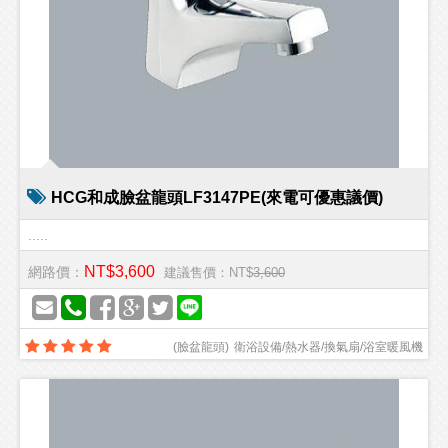
HCG和成臉盆龍頭LF3147PE(來電可優惠議價)
.....
NT$3,600
網路價：
建議售價：NT$
3,600
(
臉盆龍頭
)
衛浴設備/熱水器/換氣扇/浴室暖風機