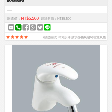
.....
NT$5,500
網路價：
建議售價：NT$
5,500
(
臉盆龍頭
)
衛浴設備/熱水器/換氣扇/浴室暖風機