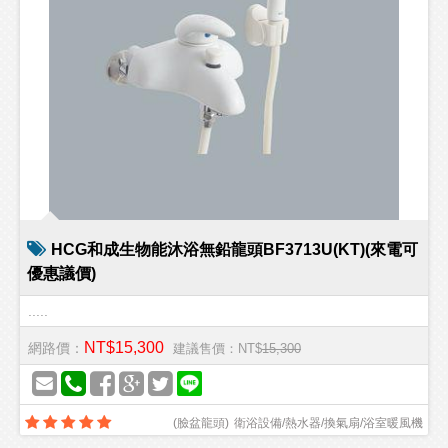
HCG和成生物能沐浴無鉛龍頭BF3713U(KT)(來電可
優惠議價)
.....
NT$15,300
網路價：
建議售價：NT$
15,300
(
臉盆龍頭
)
衛浴設備/熱水器/換氣扇/浴室暖風機