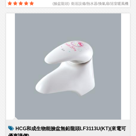
(
臉盆龍頭
)
衛浴設備/熱水器/換氣扇/浴室暖風機
HCG和成生物能臉盆無鉛龍頭LF3113U(KT)(來電可
優惠議價)