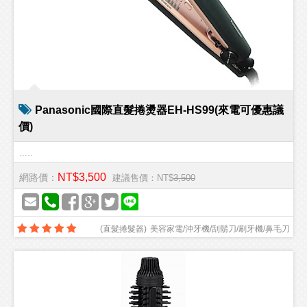
Panasonic國際直髮捲燙器EH-HS99(來電可優惠議
價)
.....
NT$3,500
網路價：
建議售價：NT$
3,500
(
直髮捲髮器
)
美容家電/沖牙機/刮鬍刀/刷牙機/鼻毛刀