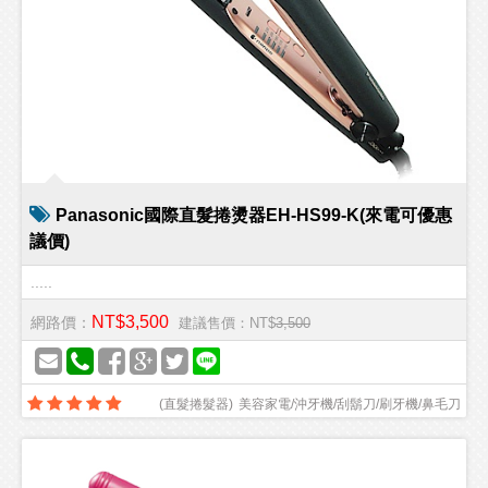
Panasonic國際直髮捲燙器EH-HS99-K(來電可優惠
議價)
.....
NT$3,500
網路價：
建議售價：NT$
3,500
(
直髮捲髮器
)
美容家電/沖牙機/刮鬍刀/刷牙機/鼻毛刀