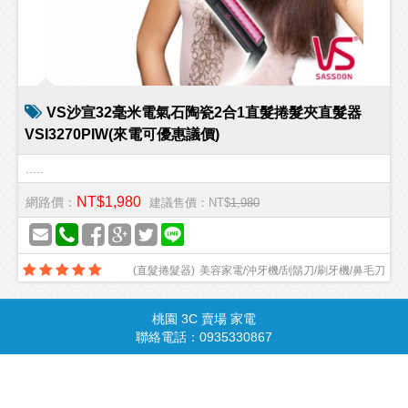
VS沙宣32毫米電氣石陶瓷2合1直髮捲髮夾直髮器
VSI3270PIW(來電可優惠議價)
.....
NT$1,980
網路價：
建議售價：NT$
1,980
(
直髮捲髮器
)
美容家電/沖牙機/刮鬍刀/刷牙機/鼻毛刀
桃園 3C 賣場 家電
商品總覽
請由此進入
聯絡電話：0935330867