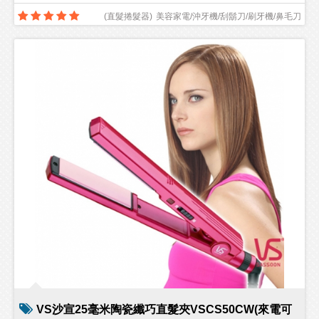
(
直髮捲髮器
)
美容家電/沖牙機/刮鬍刀/刷牙機/鼻毛刀
VS沙宣25毫米陶瓷纖巧直髮夾VSCS50CW(來電可