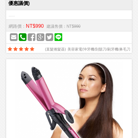
優惠議價)
.....
NT$990
網路價：
建議售價：NT$
990
(
直髮捲髮器
)
美容家電/沖牙機/刮鬍刀/刷牙機/鼻毛刀