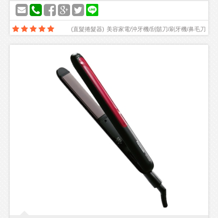
(
直髮捲髮器
)
美容家電/沖牙機/刮鬍刀/刷牙機/鼻毛刀