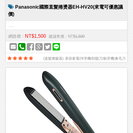
Panasonic國際直髮捲燙器EH-HV20(來電可優惠議
價)
.....
NT$1,500
網路價：
建議售價：NT$
1,500
(
直髮捲髮器
)
美容家電/沖牙機/刮鬍刀/刷牙機/鼻毛刀