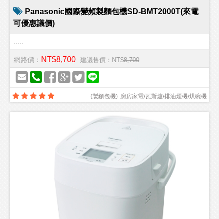
Panasonic國際變頻製麵包機SD-BMT2000T(來電
可優惠議價)
.....
NT$8,700
網路價：
建議售價：NT$
8,700
(
製麵包機
)
廚房家電/瓦斯爐/排油煙機/烘碗機