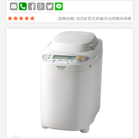
(
製麵包機
)
廚房家電/瓦斯爐/排油煙機/烘碗機