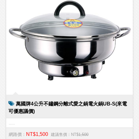
萬國牌4公升不鏽鋼分離式愛之鍋電火鍋UB-S(來電
可優惠議價)
.....
NT$1,500
網路價：
建議售價：NT$
1,500