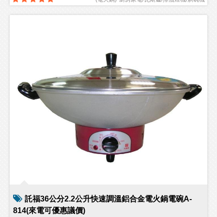
託福36公分2.2公升快速調溫鋁合金電火鍋電碗A-
814(來電可優惠議價)