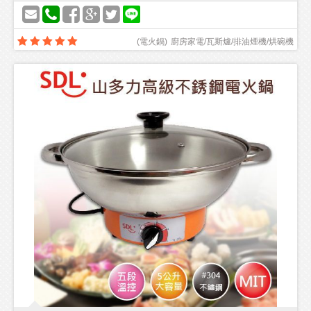
(
電火鍋
)
廚房家電/瓦斯爐/排油煙機/烘碗機