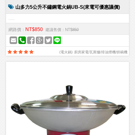
山多力5公升不鏽鋼電火鍋UB-S(來電可優惠議價)
.....
NT$850
網路價：
建議售價：NT$
850
(
電火鍋
)
廚房家電/瓦斯爐/排油煙機/烘碗機