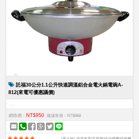
託福30公分1.1公升快速調溫鋁合金電火鍋電碗A-
812(來電可優惠議價)
.....
NT$950
網路價：
建議售價：NT$
950
(
電火鍋
)
廚房家電/瓦斯爐/排油煙機/烘碗機