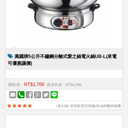
萬國牌5公升不鏽鋼分離式愛之鍋電火鍋UB-L(來電
可優惠議價)
.....
NT$1,700
網路價：
建議售價：NT$
1,700
(
電火鍋
)
廚房家電/瓦斯爐/排油煙機/烘碗機