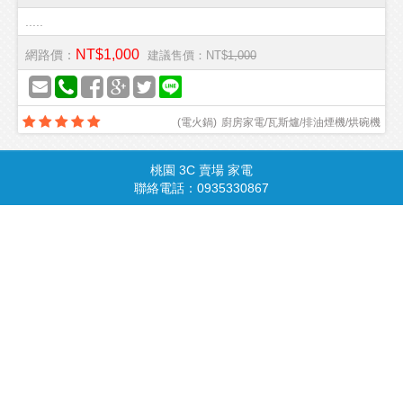
.....
NT$1,000
網路價：
建議售價：NT$
1,000
(
電火鍋
)
廚房家電/瓦斯爐/排油煙機/烘碗機
桃園 3C 賣場 家電
商品總覽
請由此進入
聯絡電話：0935330867