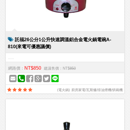
託福26公分1公升快速調溫鋁合金電火鍋電碗A-
810(來電可優惠議價)
.....
NT$850
網路價：
建議售價：NT$
850
(
電火鍋
)
廚房家電/瓦斯爐/排油煙機/烘碗機