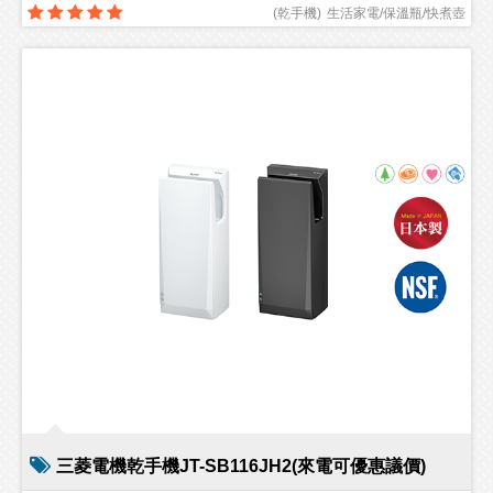
(
乾手機
)
生活家電/保溫瓶/快煮壺
三菱電機乾手機JT-SB116JH2(來電可優惠議價)