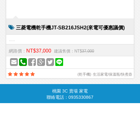
三菱電機乾手機JT-SB216JSH2(來電可優惠議價)
.....
NT$37,000
網路價：
建議售價：NT$
37,000
(
乾手機
)
生活家電/保溫瓶/快煮壺
桃園 3C 賣場 家電
商品總覽
請由此進入
聯絡電話：0935330867