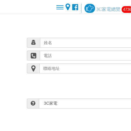
3C家電總覽
473